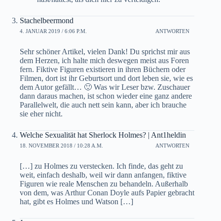
Stachelbeermond
4. JANUAR 2019 / 6:06 P.M.
ANTWORTEN
Sehr schöner Artikel, vielen Dank! Du sprichst mir aus
dem Herzen, ich halte mich deswegen meist aus Foren
fern. Fiktive Figuren existieren in ihren Büchern oder
Filmen, dort ist ihr Geburtsort und dort leben sie, wie es
dem Autor gefällt… 🙂 Was wir Leser bzw. Zuschauer
dann daraus machen, ist schon wieder eine ganz andere
Parallelwelt, die auch nett sein kann, aber ich brauche
sie eher nicht.
Welche Sexualität hat Sherlock Holmes? | Ant1heldin
18. NOVEMBER 2018 / 10:28 A.M.
ANTWORTEN
[…] zu Holmes zu verstecken. Ich finde, das geht zu
weit, einfach deshalb, weil wir dann anfangen, fiktive
Figuren wie reale Menschen zu behandeln. Außerhalb
von dem, was Arthur Conan Doyle aufs Papier gebracht
hat, gibt es Holmes und Watson […]