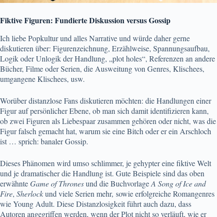
Fiktive Figuren: Fundierte Diskussion versus Gossip
Ich liebe Popkultur und alles Narrative und würde daher gerne
diskutieren über: Figurenzeichnung, Erzählweise, Spannungsaufbau,
Logik oder Unlogik der Handlung, „plot holes“, Referenzen an andere
Bücher, Filme oder Serien, die Ausweitung von Genres, Klischees,
umgangene Klischees, usw.
Worüber distanzlose Fans diskutieren möchten: die Handlungen einer
Figur auf persönlicher Ebene, ob man sich damit identifizieren kann,
ob zwei Figuren als Liebespaar zusammen gehören oder nicht, was die
Figur falsch gemacht hat, warum sie eine Bitch oder er ein Arschloch
ist … sprich: banaler Gossip.
Dieses Phänomen wird umso schlimmer, je gehypter eine fiktive Welt
und je dramatischer die Handlung ist. Gute Beispiele sind das oben
erwähnte
Game of Thrones
und die Buchvorlage
A Song of Ice and
Fire
,
Sherlock
und viele Serien mehr
,
sowie erfolgreiche Romangenres
wie Young Adult. Diese Distanzlosigkeit führt auch dazu, dass
Autoren angegriffen werden, wenn der Plot nicht so verläuft, wie er