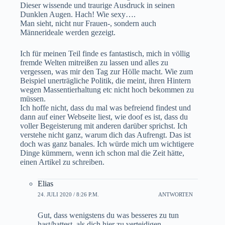
Dieser wissende und traurige Ausdruck in seinen
Dunklen Augen. Hach! Wie sexy….
Man sieht, nicht nur Frauen-, sondern auch
Männerideale werden gezeigt.
Ich für meinen Teil finde es fantastisch, mich in völlig
fremde Welten mitreißen zu lassen und alles zu
vergessen, was mir den Tag zur Hölle macht. Wie zum
Beispiel unerträgliche Politik, die meint, ihren Hintern
wegen Massentierhaltung etc nicht hoch bekommen zu
müssen.
Ich hoffe nicht, dass du mal was befreiend findest und
dann auf einer Webseite liest, wie doof es ist, dass du
voller Begeisterung mit anderen darüber sprichst. Ich
verstehe nicht ganz, warum dich das Aufrengt. Das ist
doch was ganz banales. Ich würde mich um wichtigere
Dinge kümmern, wenn ich schon mal die Zeit hätte,
einen Artikel zu schreiben.
Elias
24. JULI 2020 / 8:26 P.M.
ANTWORTEN
Gut, dass wenigstens du was besseres zu tun
hast/hattest, als dich hier zu verteidigen.