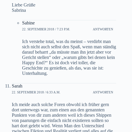
Liebe Grüße
Sabrina
Sabine
22. SEPTEMBER 2018 / 7:23 P.M.
ANTWORTEN
Ich verstehe total, was du meinst – verdirbt man
sich nicht auch selbst den Spaß, wenn man ständig
darauf beharrt „da müsste man ihn jetzt aber vor
Gericht stellen“ oder „warum gibts bei denen kein
Happy End?“ Es ist doch viel toller, die
Geschichte zu genießen, als das, was sie ist:
Unterhaltung.
Sarah
22. SEPTEMBER 2018 / 6:33 A.M.
ANTWORTEN
Ich meide auch solche Foren obwohl ich früher gern
dort unterwegs war, zum einen aus den genannten
Punkten von dir zum anderen weil ich dieses Shippen
von paarungen die einfach nicht existieren sollten so
hart dort gelebt wird. Wenn Man den Unterschied
zwischen Fiktion und Realität verliert und alles auf die