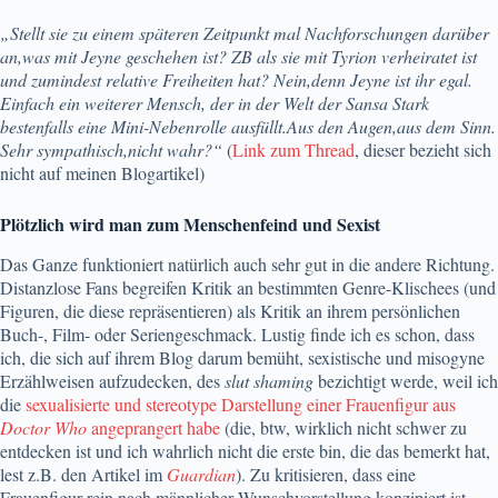
„Stellt sie zu einem späteren Zeitpunkt mal Nachforschungen darüber
an,was mit Jeyne geschehen ist? ZB als sie mit Tyrion verheiratet ist
und zumindest relative Freiheiten hat? Nein,denn Jeyne ist ihr egal.
Einfach ein weiterer Mensch, der in der Welt der Sansa Stark
bestenfalls eine Mini-Nebenrolle ausfüllt.Aus den Augen,aus dem Sinn.
Sehr sympathisch,nicht wahr?“
(
Link zum Thread
, dieser bezieht sich
nicht auf meinen Blogartikel)
Plötzlich wird man zum Menschenfeind und Sexist
Das Ganze funktioniert natürlich auch sehr gut in die andere Richtung.
Distanzlose Fans begreifen Kritik an bestimmten Genre-Klischees (und
Figuren, die diese repräsentieren) als Kritik an ihrem persönlichen
Buch-, Film- oder Seriengeschmack. Lustig finde ich es schon, dass
ich, die sich auf ihrem Blog darum bemüht, sexistische und misogyne
Erzählweisen aufzudecken, des
slut shaming
bezichtigt werde, weil ich
die
sexualisierte und stereotype Darstellung einer Frauenfigur aus
Doctor Who
angeprangert habe
(die, btw, wirklich nicht schwer zu
entdecken ist und ich wahrlich nicht die erste bin, die das bemerkt hat,
lest z.B. den Artikel im
Guardian
). Zu kritisieren, dass eine
Frauenfigur rein nach männlicher Wunschvorstellung konzipiert ist