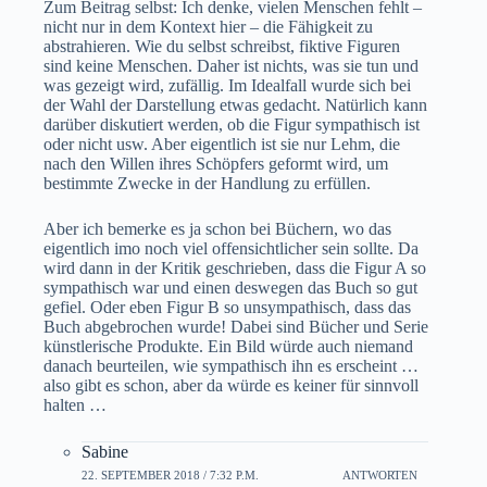
Zum Beitrag selbst: Ich denke, vielen Menschen fehlt –
nicht nur in dem Kontext hier – die Fähigkeit zu
abstrahieren. Wie du selbst schreibst, fiktive Figuren
sind keine Menschen. Daher ist nichts, was sie tun und
was gezeigt wird, zufällig. Im Idealfall wurde sich bei
der Wahl der Darstellung etwas gedacht. Natürlich kann
darüber diskutiert werden, ob die Figur sympathisch ist
oder nicht usw. Aber eigentlich ist sie nur Lehm, die
nach den Willen ihres Schöpfers geformt wird, um
bestimmte Zwecke in der Handlung zu erfüllen.
Aber ich bemerke es ja schon bei Büchern, wo das
eigentlich imo noch viel offensichtlicher sein sollte. Da
wird dann in der Kritik geschrieben, dass die Figur A so
sympathisch war und einen deswegen das Buch so gut
gefiel. Oder eben Figur B so unsympathisch, dass das
Buch abgebrochen wurde! Dabei sind Bücher und Serie
künstlerische Produkte. Ein Bild würde auch niemand
danach beurteilen, wie sympathisch ihn es erscheint …
also gibt es schon, aber da würde es keiner für sinnvoll
halten …
Sabine
22. SEPTEMBER 2018 / 7:32 P.M.
ANTWORTEN