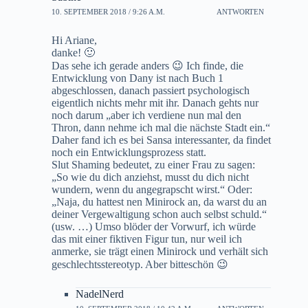
10. SEPTEMBER 2018 / 9:26 A.M.
ANTWORTEN
Hi Ariane,
danke! 🙂
Das sehe ich gerade anders 😉 Ich finde, die
Entwicklung von Dany ist nach Buch 1
abgeschlossen, danach passiert psychologisch
eigentlich nichts mehr mit ihr. Danach gehts nur
noch darum „aber ich verdiene nun mal den
Thron, dann nehme ich mal die nächste Stadt ein.“
Daher fand ich es bei Sansa interessanter, da findet
noch ein Entwicklungsprozess statt.
Slut Shaming bedeutet, zu einer Frau zu sagen:
„So wie du dich anziehst, musst du dich nicht
wundern, wenn du angegrapscht wirst.“ Oder:
„Naja, du hattest nen Minirock an, da warst du an
deiner Vergewaltigung schon auch selbst schuld.“
(usw. …) Umso blöder der Vorwurf, ich würde
das mit einer fiktiven Figur tun, nur weil ich
anmerke, sie trägt einen Minirock und verhält sich
geschlechtsstereotyp. Aber bitteschön 😉
NadelNerd