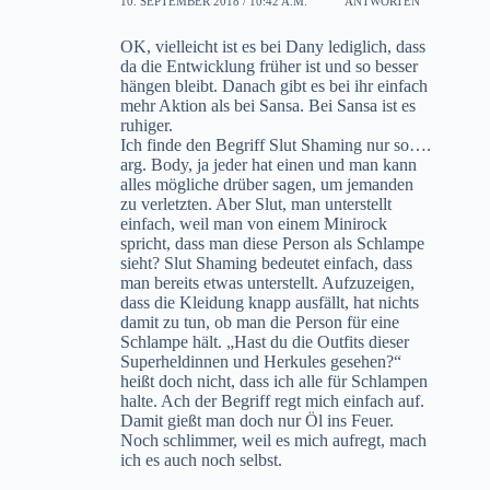
10. SEPTEMBER 2018 / 10:42 A.M.
ANTWORTEN
OK, vielleicht ist es bei Dany lediglich, dass
da die Entwicklung früher ist und so besser
hängen bleibt. Danach gibt es bei ihr einfach
mehr Aktion als bei Sansa. Bei Sansa ist es
ruhiger.
Ich finde den Begriff Slut Shaming nur so….
arg. Body, ja jeder hat einen und man kann
alles mögliche drüber sagen, um jemanden
zu verletzten. Aber Slut, man unterstellt
einfach, weil man von einem Minirock
spricht, dass man diese Person als Schlampe
sieht? Slut Shaming bedeutet einfach, dass
man bereits etwas unterstellt. Aufzuzeigen,
dass die Kleidung knapp ausfällt, hat nichts
damit zu tun, ob man die Person für eine
Schlampe hält. „Hast du die Outfits dieser
Superheldinnen und Herkules gesehen?“
heißt doch nicht, dass ich alle für Schlampen
halte. Ach der Begriff regt mich einfach auf.
Damit gießt man doch nur Öl ins Feuer.
Noch schlimmer, weil es mich aufregt, mach
ich es auch noch selbst.