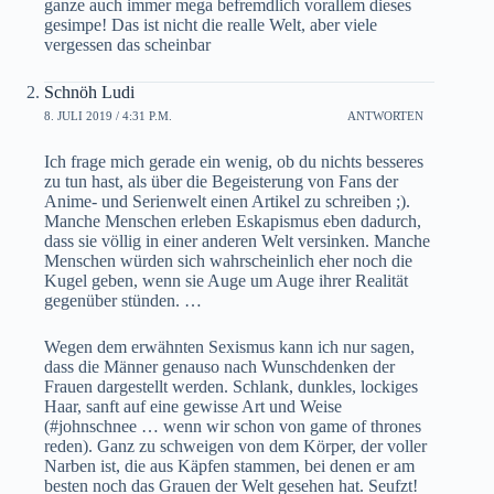
ganze auch immer mega befremdlich vorallem dieses
gesimpe! Das ist nicht die realle Welt, aber viele
vergessen das scheinbar
Schnöh Ludi
8. JULI 2019 / 4:31 P.M.
ANTWORTEN
Ich frage mich gerade ein wenig, ob du nichts besseres
zu tun hast, als über die Begeisterung von Fans der
Anime- und Serienwelt einen Artikel zu schreiben ;).
Manche Menschen erleben Eskapismus eben dadurch,
dass sie völlig in einer anderen Welt versinken. Manche
Menschen würden sich wahrscheinlich eher noch die
Kugel geben, wenn sie Auge um Auge ihrer Realität
gegenüber stünden. …
Wegen dem erwähnten Sexismus kann ich nur sagen,
dass die Männer genauso nach Wunschdenken der
Frauen dargestellt werden. Schlank, dunkles, lockiges
Haar, sanft auf eine gewisse Art und Weise
(#johnschnee … wenn wir schon von game of thrones
reden). Ganz zu schweigen von dem Körper, der voller
Narben ist, die aus Käpfen stammen, bei denen er am
besten noch das Grauen der Welt gesehen hat. Seufzt!