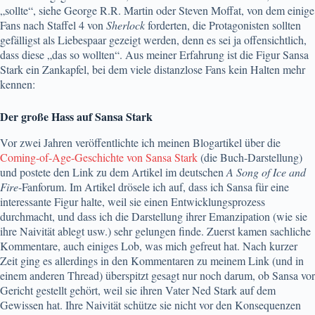
„sollte“, siehe George R.R. Martin oder Steven Moffat, von dem einige
Fans nach Staffel 4 von
Sherlock
forderten, die Protagonisten sollten
gefälligst als Liebespaar gezeigt werden, denn es sei ja offensichtlich,
dass diese „das so wollten“. Aus meiner Erfahrung ist die Figur Sansa
Stark ein Zankapfel, bei dem viele distanzlose Fans kein Halten mehr
kennen:
Der große Hass auf Sansa Stark
Vor zwei Jahren veröffentlichte ich meinen Blogartikel über die
Coming-of-Age-Geschichte von Sansa Stark
(die Buch-Darstellung)
und postete den Link zu dem Artikel im deutschen
A Song of Ice and
Fire
-Fanforum. Im Artikel drösele ich auf, dass ich Sansa für eine
interessante Figur halte, weil sie einen Entwicklungsprozess
durchmacht, und dass ich die Darstellung ihrer Emanzipation (wie sie
ihre Naivität ablegt usw.) sehr gelungen finde. Zuerst kamen sachliche
Kommentare, auch einiges Lob, was mich gefreut hat. Nach kurzer
Zeit ging es allerdings in den Kommentaren zu meinem Link (und in
einem anderen Thread) überspitzt gesagt nur noch darum, ob Sansa vor
Gericht gestellt gehört, weil sie ihren Vater Ned Stark auf dem
Gewissen hat. Ihre Naivität schütze sie nicht vor den Konsequenzen