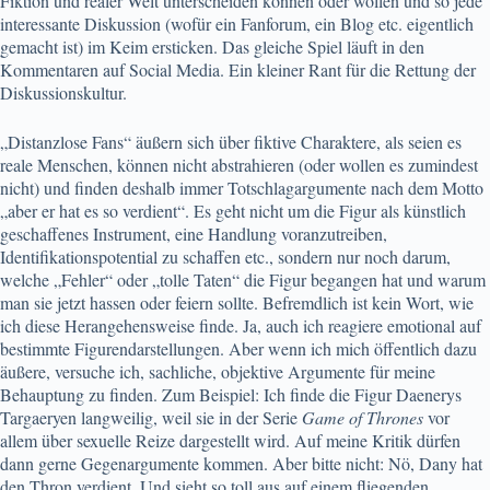
Fiktion und realer Welt unterscheiden können oder wollen und so jede
interessante Diskussion (wofür ein Fanforum, ein Blog etc. eigentlich
gemacht ist) im Keim ersticken. Das gleiche Spiel läuft in den
Kommentaren auf Social Media. Ein kleiner Rant für die Rettung der
Diskussionskultur.
„Distanzlose Fans“ äußern sich über fiktive Charaktere, als seien es
reale Menschen, können nicht abstrahieren (oder wollen es zumindest
nicht) und finden deshalb immer Totschlagargumente nach dem Motto
„aber er hat es so verdient“. Es geht nicht um die Figur als künstlich
geschaffenes Instrument, eine Handlung voranzutreiben,
Identifikationspotential zu schaffen etc., sondern nur noch darum,
welche „Fehler“ oder „tolle Taten“ die Figur begangen hat und warum
man sie jetzt hassen oder feiern sollte. Befremdlich ist kein Wort, wie
ich diese Herangehensweise finde. Ja, auch ich reagiere emotional auf
bestimmte Figurendarstellungen. Aber wenn ich mich öffentlich dazu
äußere, versuche ich, sachliche, objektive Argumente für meine
Behauptung zu finden. Zum Beispiel: Ich finde die Figur Daenerys
Targaeryen langweilig, weil sie in der Serie
Game of Thrones
vor
allem über sexuelle Reize dargestellt wird. Auf meine Kritik dürfen
dann gerne Gegenargumente kommen. Aber bitte nicht: Nö, Dany hat
den Thron verdient. Und sieht so toll aus auf einem fliegenden