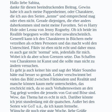
Hallo liebe Sabina,
danke für diesen beeindruckenden Beitrag. Gewiss
habe ich auch meine Pappenheimer, oder Charaktere,
die ich aus den Serien „kenne“ und entsprechend mag
oder eben nicht. Gerade diejenigen, die eher anders
daherkommen sind meist meine Favoriten. Sei es Harry
Hole oder Leona von Jenny Rogneby. Ob ich beide im
Reallife begegnen wollte ist eher unwahrscheinlich.
Generell kann ich den Charakteren in Büchern mehr
verzeihen als echten Personen und das macht wohl den
Unterschied. Fiktiv ist eben nicht echt und daher muss
es auch gar nicht ’normal‘ sein, jedenfalls für mich.
Wobei ich da aber schon Grenzen setze. Das Schaffen
von Charakteren ist Kunst und die sollte man nicht zu
ändern versuchen.
Es geht ja auch keiner hin und sagt der Maler Soundso
hätte mal besser so gemalt. Leider verschwimmt bei
vielen das Bild zwischen Fiktionalem und Realität und
manche können kaum mehr unterscheiden, das
erschrickt mich, da so auch Verhaltensweisen an den
Tag gelegt werden die jenseits von Gut und Böse sind.
Wow, das Thema hat es echt in sich. Darüber könnte
ich jetzt stundenlang mit dir quatschen. Außer bei den
Serien wie GoT u.ä., da ich kaum fernsehe.
Wünsche dir noch eine gute Woche, liebe Grüße