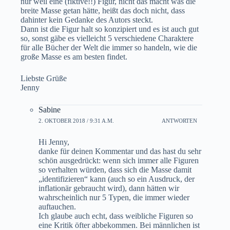
nur weil eine (fiktive!!) Figur, nicht das macht was die
breite Masse getan hätte, heißt das doch nicht, dass
dahinter kein Gedanke des Autors steckt.
Dann ist die Figur halt so konzipiert und es ist auch gut
so, sonst gäbe es vielleicht 5 verschiedene Charaktere
für alle Bücher der Welt die immer so handeln, wie die
große Masse es am besten findet.
Liebste Grüße
Jenny
Sabine
2. OKTOBER 2018 / 9:31 A.M.
ANTWORTEN
Hi Jenny,
danke für deinen Kommentar und das hast du sehr
schön ausgedrückt: wenn sich immer alle Figuren
so verhalten würden, dass sich die Masse damit
„identifizieren“ kann (auch so ein Ausdruck, der
inflationär gebraucht wird), dann hätten wir
wahrscheinlich nur 5 Typen, die immer wieder
auftauchen.
Ich glaube auch echt, dass weibliche Figuren so
eine Kritik öfter abbekommen. Bei männlichen ist