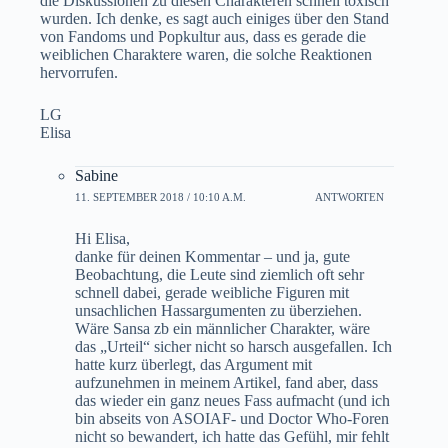
die Diskussionen zu diesen Charakteren schnell toxisch
wurden. Ich denke, es sagt auch einiges über den Stand
von Fandoms und Popkultur aus, dass es gerade die
weiblichen Charaktere waren, die solche Reaktionen
hervorrufen.
LG
Elisa
Sabine
11. SEPTEMBER 2018 / 10:10 A.M.
ANTWORTEN
Hi Elisa,
danke für deinen Kommentar – und ja, gute
Beobachtung, die Leute sind ziemlich oft sehr
schnell dabei, gerade weibliche Figuren mit
unsachlichen Hassargumenten zu überziehen.
Wäre Sansa zb ein männlicher Charakter, wäre
das „Urteil“ sicher nicht so harsch ausgefallen. Ich
hatte kurz überlegt, das Argument mit
aufzunehmen in meinem Artikel, fand aber, dass
das wieder ein ganz neues Fass aufmacht (und ich
bin abseits von ASOIAF- und Doctor Who-Foren
nicht so bewandert, ich hatte das Gefühl, mir fehlt