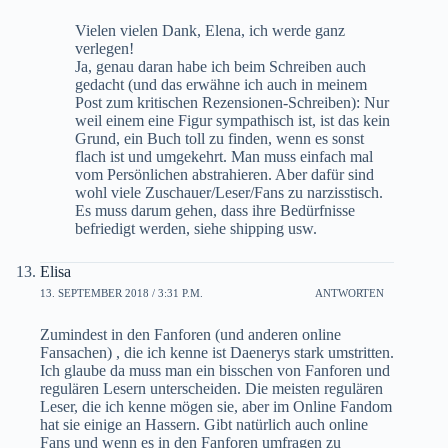
Vielen vielen Dank, Elena, ich werde ganz
verlegen!
Ja, genau daran habe ich beim Schreiben auch
gedacht (und das erwähne ich auch in meinem
Post zum kritischen Rezensionen-Schreiben): Nur
weil einem eine Figur sympathisch ist, ist das kein
Grund, ein Buch toll zu finden, wenn es sonst
flach ist und umgekehrt. Man muss einfach mal
vom Persönlichen abstrahieren. Aber dafür sind
wohl viele Zuschauer/Leser/Fans zu narzisstisch.
Es muss darum gehen, dass ihre Bedürfnisse
befriedigt werden, siehe shipping usw.
Elisa
13. SEPTEMBER 2018 / 3:31 P.M.
ANTWORTEN
Zumindest in den Fanforen (und anderen online
Fansachen) , die ich kenne ist Daenerys stark umstritten.
Ich glaube da muss man ein bisschen von Fanforen und
regulären Lesern unterscheiden. Die meisten regulären
Leser, die ich kenne mögen sie, aber im Online Fandom
hat sie einige an Hassern. Gibt natürlich auch online
Fans und wenn es in den Fanforen umfragen zu