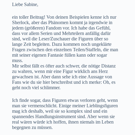
Liebe Sabine,
ein toller Beitrag! Von deinen Beispielen kenne ich nur
Sherlock, aber das Phänomen kommt ja irgendwie in
jedem (größeren) Fandom vor. Ich habe das Gefühl,
dass vor allem Serien und Mehrteilern anfällig dafür
sind, weil die Leser/Zuschauer die Figuren über so
lange Zeit begleiten. Dazu kommen noch ungeklärte
Fragen zwischen den einzelnen Teilen/Staffeln, die man
mit seiner eigenen Fantasie füllen kann oder sogar
muss.
Mir selbst fällt es öfter auch schwer, die nötige Distanz
zu wahren, wenn mir eine Figur wirklich ans Herz
gewachsen ist. Aber dann sehe ich eine Aussage von
Fans wie du sie hier beschreibst und ich merke: Oh, es
geht noch viel schlimmer.
Ich finde sogar, dass Figuren etwas verloren geht, wenn
man sie vermenschlicht. Einige meiner Lieblingsfiguren
mag ich deshalb, weil sie so komplex sind und ein
spannendes Handlungsinstrument sind. Aber wenn sie
real wären würde ich hoffen, ihnen niemals im Leben
begegnen zu müssen.