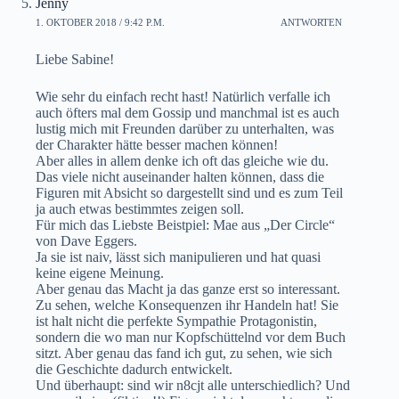
Jenny
1. OKTOBER 2018 / 9:42 P.M.
ANTWORTEN
Liebe Sabine!
Wie sehr du einfach recht hast! Natürlich verfalle ich
auch öfters mal dem Gossip und manchmal ist es auch
lustig mich mit Freunden darüber zu unterhalten, was
der Charakter hätte besser machen können!
Aber alles in allem denke ich oft das gleiche wie du.
Das viele nicht auseinander halten können, dass die
Figuren mit Absicht so dargestellt sind und es zum Teil
ja auch etwas bestimmtes zeigen soll.
Für mich das Liebste Beistpiel: Mae aus „Der Circle“
von Dave Eggers.
Ja sie ist naiv, lässt sich manipulieren und hat quasi
keine eigene Meinung.
Aber genau das Macht ja das ganze erst so interessant.
Zu sehen, welche Konsequenzen ihr Handeln hat! Sie
ist halt nicht die perfekte Sympathie Protagonistin,
sondern die wo man nur Kopfschüttelnd vor dem Buch
sitzt. Aber genau das fand ich gut, zu sehen, wie sich
die Geschichte dadurch entwickelt.
Und überhaupt: sind wir n8cjt alle unterschiedlich? Und