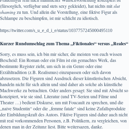
(fürsorglich, verfügbar und stets sexy gekleidet), hat nichts mit
slut
shaming
zu tun. Und allein die Vorstellung, eine fiktive Figur als
Schlampe zu beschimpfen, ist mir schlicht zu idiotisch.
https://twitter.com/s_u_e_d_i_e/status/1037757245000495110
Kurzer Rundumschlag zum Thema „Fiktionales“ versus „Reales“
Sorry, es muss sein, ich bin mir sicher, die meisten von euch wissen
Bescheid: Ein Roman oder ein Film ist ein gemachtes Werk, das
bestimmte Register zieht, um sich in ein Genre oder eine
Erzähltradition (z.B. Realismus) einzupassen oder sich davon
abzusetzen. Die Figuren sind Ausdruck dieser künstlerischen Absicht,
handeln nicht für sich allein und sind daher als solche als künstliche
Machwerke zu betrachten. Oder anders gesagt: Sie sind mit Absicht so
konzipiert, wie sie sind. Literatur (und TV-Serien und Filme und
Theater …) bedient Diskurse, um mit Foucault zu sprechen, und die
„naive Studentin“ oder die „femme fatale“ sind keine Zufallsprodukte
der Einbildungskraft des Autors. Fiktive Figuren sind daher auch nicht
mit real vorkommenden Personen, z.B. Politikern, zu vergleichen, von
denen man in der Zeitung liest. Bitte weitersagen, danke.