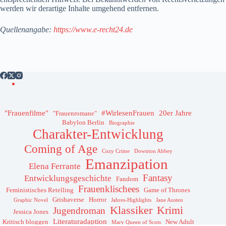
werden wir derartige Inhalte umgehend entfernen.
Quellenangabe:
https://www.e-recht24.de
"Frauenfilme"
#WirlesenFrauen
20er Jahre
"Frauenromane"
Babylon Berlin
Biographie
Charakter-Entwicklung
Coming of Age
Cozy Crime
Downton Abbey
Emanzipation
Elena Ferrante
Fantasy
Entwicklungsgeschichte
Fandom
Frauenklischees
Feministisches Retelling
Game of Thrones
Grishaverse
Horror
Graphic Novel
Jahres-Highlights
Jane Austen
Klassiker
Krimi
Jugendroman
Jessica Jones
Literaturadaption
Kritisch bloggen
New Adult
Mary Queen of Scots