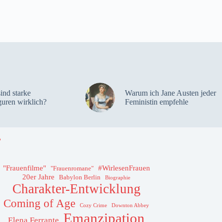
sind starke
Warum ich Jane Austen jeder
guren wirklich?
Feministin empfehle
"Frauenfilme"
#WirlesenFrauen
"Frauenromane"
20er Jahre
Babylon Berlin
Biographie
Charakter-Entwicklung
Coming of Age
Cozy Crime
Downton Abbey
Emanzipation
Elena Ferrante