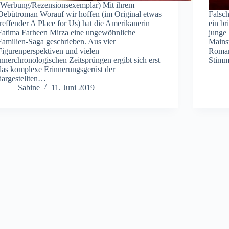
(Werbung/Rezensionsexemplar) Mit ihrem
Debütroman Worauf wir hoffen (im Original etwas
Falsch
treffender A Place for Us) hat die Amerikanerin
ein br
Fatima Farheen Mirza eine ungewöhnliche
junge 
Familien-Saga geschrieben. Aus vier
Mainst
Figurenperspektiven und vielen
Roman
innerchronologischen Zeitsprüngen ergibt sich erst
Stimm
das komplexe Erinnerungsgerüst der
dargestellten…
Sabine
11. Juni 2019