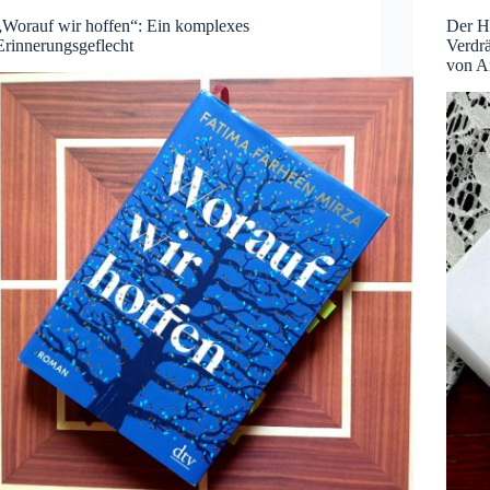
„Worauf wir hoffen“: Ein komplexes
Der H
Erinnerungsgeflecht
Verdr
von A