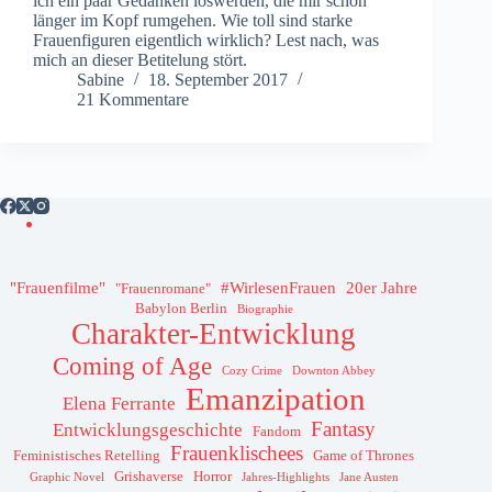
ich ein paar Gedanken loswerden, die mir schon
länger im Kopf rumgehen. Wie toll sind starke
Frauenfiguren eigentlich wirklich? Lest nach, was
mich an dieser Betitelung stört.
Sabine
18. September 2017
21 Kommentare
"Frauenfilme"
#WirlesenFrauen
20er Jahre
"Frauenromane"
Babylon Berlin
Biographie
Charakter-Entwicklung
Coming of Age
Cozy Crime
Downton Abbey
Emanzipation
Elena Ferrante
Fantasy
Entwicklungsgeschichte
Fandom
Frauenklischees
Feministisches Retelling
Game of Thrones
Grishaverse
Horror
Graphic Novel
Jahres-Highlights
Jane Austen