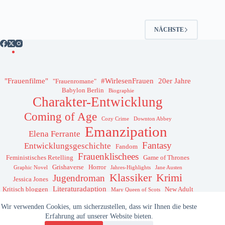
NÄCHSTE
"Frauenfilme"
#WirlesenFrauen
20er Jahre
"Frauenromane"
Babylon Berlin
Biographie
Charakter-Entwicklung
Coming of Age
Cozy Crime
Downton Abbey
Emanzipation
Elena Ferrante
Fantasy
Entwicklungsgeschichte
Fandom
Frauenklischees
Feministisches Retelling
Game of Thrones
Grishaverse
Horror
Graphic Novel
Jahres-Highlights
Jane Austen
Klassiker
Krimi
Jugendroman
Jessica Jones
Literaturadaption
Kritisch bloggen
New Adult
Mary Queen of Scots
Science Fiction
Pastiches
Sansa Stark
Podcast
rape culture
Wir verwenden Cookies, um sicherzustellen, dass wir Ihnen die beste
Sherlock Holmes
Thriller
Sherlock
Erfahrung auf unserer Website bieten.
Weibliche Detektive
Weiblicher Roboter
Weihnachtsfilm