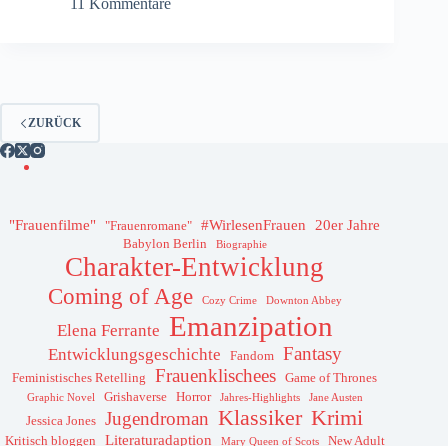
11 Kommentare
ZURÜCK
"Frauenfilme"
#WirlesenFrauen
20er Jahre
"Frauenromane"
Babylon Berlin
Biographie
Charakter-Entwicklung
Coming of Age
Cozy Crime
Downton Abbey
Emanzipation
Elena Ferrante
Fantasy
Entwicklungsgeschichte
Fandom
Frauenklischees
Feministisches Retelling
Game of Thrones
Grishaverse
Horror
Graphic Novel
Jahres-Highlights
Jane Austen
Klassiker
Krimi
Jugendroman
Jessica Jones
Literaturadaption
Kritisch bloggen
New Adult
Mary Queen of Scots