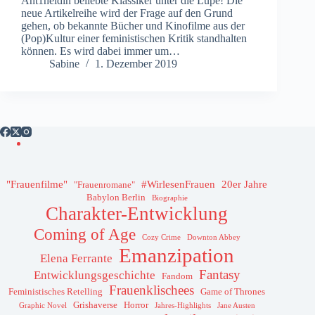
Ant1heldin beliebte Klassiker unter die Lupe! Die
neue Artikelreihe wird der Frage auf den Grund
gehen, ob bekannte Bücher und Kinofilme aus der
(Pop)Kultur einer feministischen Kritik standhalten
können. Es wird dabei immer um…
Sabine
1. Dezember 2019
"Frauenfilme"
#WirlesenFrauen
20er Jahre
"Frauenromane"
Babylon Berlin
Biographie
Charakter-Entwicklung
Coming of Age
Cozy Crime
Downton Abbey
Emanzipation
Elena Ferrante
Fantasy
Entwicklungsgeschichte
Fandom
Frauenklischees
Feministisches Retelling
Game of Thrones
Grishaverse
Horror
Graphic Novel
Jahres-Highlights
Jane Austen