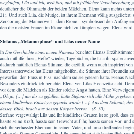
weglaufen, Lila und ich, weit fort, und mit fröhlicher Verschwendung 
deutlicher die Ohnmacht der beiden Mädchen. Elena kann nichts unterne
21). Und auch Lila, die Mutige, ist ihrem Ehemann völlig ausgeliefert, 
Zerstörung der Männerwelt – dem Rione – symbolisiert den Anfang ei
den die meisten Frauen im Rione nicht zu kämpfen wagen. Elena wird we
Stefanos „Metamorphose“ und Lilas neuer Name
In
Die Geschichte eines neuen Namens
berichtet Elenas Erzählstimme n
auch mithilfe ihrer „Hefte“ wieder, Tagebücher, die Lila ihr später an
dadurch natürlich Elenas Stimme, die erzählt, wenn auch inspiriert von 
Interessanterweise hat Elena mitgeholfen, die Stimme ihrer Freundin z
geworfen, den Fluss in Pisa, nachdem sie sie gelesen hatte. Elenas Na
Besonders eindrücklich berichtet Elena von Lilas Hochzeitsnacht. Den
vor dem die Mädchen als Kinder solche Angst hatten. Eine Verweigerung
„Oh ja, […] um ihr zu gefallen, hatte Stefano sich alle Mühe gegeben, 
einem kindischen Entsetzen gepackt wurde […]. Aus dem Schmutz des R
dessen Blick, brach aus dessen Körper hervor.“ (S. 50).
Stefano vergewaltigt Lila und ihr kindliches Grauen ist so groß, dass
hasste seine Kraft, hasste sein Gewicht auf ihr, hasste seinen Vor- und
sich ihr verhasster Ehemann in seinen Vater, und umso treffender begi
Leben als Signora Carracci hin. Lila emanzipiert sich letztendlich v