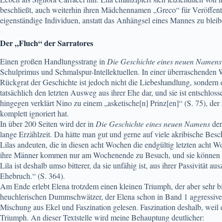
beschließt, auch weiterhin ihren Mädchennamen „Greco“ für Veröffentli
eigenständige Individuen, anstatt das Anhängsel eines Mannes zu blei
Der „Fluch“ der Sarratores
Einen großen Handlungsstrang in
Die Geschichte eines neuen Namens
Schulprimus und Schmalspur-Intellektuellen. In einer überraschenden We
Rückgrat der Geschichte ist jedoch nicht die Liebeshandlung, sondern 
tatsächlich den letzten Ausweg aus ihrer Ehe dar, und sie ist entschlo
hingegen verklärt Nino zu einem „asketische[n] Prinz[en]“ (S. 75), der 
komplett ignoriert hat.
In über 200 Seiten wird der in
Die Geschichte eines neuen Namens
der
lange Erzählzeit. Da hätte man gut und gerne auf viele akribische Bes
Lilas andeuten, die in diesen acht Wochen die endgültig letzten acht W
ihre Männer kommen nur am Wochenende zu Besuch, und sie können wied
Lila ist deshalb umso bitterer, da sie unfähig ist, aus ihrer Passivität 
Ehebruch.“ (S. 364).
Am Ende erlebt Elena trotzdem einen kleinen Triumph, der aber sehr 
heuchlerischen Dummschwätzer, der Elena schon in Band 1 aggressive Av
Mischung aus Ekel und Faszination gelesen. Faszination deshalb, weil es
Triumph. An dieser Textstelle wird meine Behauptung deutlicher: