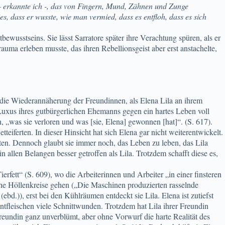
 – erkannte ich -, das von Fingern, Mund, Zähnen und Zunge
s, dass er wusste, wie man vermied, dass es entfloh, dass es sich
usstseins. Sie lässt Sarratore später ihre Verachtung spüren, als er
uma erleben musste, das ihren Rebellionsgeist aber erst anstachelte,
st die Wiederannäherung der Freundinnen, als Elena Lila an ihrem
n Luxus ihres gutbürgerlichen Ehemanns gegen ein hartes Leben voll
n, „was sie verloren und was [sie, Elena] gewonnen [hat]“. (S. 617).
iferten. In dieser Hinsicht hat sich Elena gar nicht weiterentwickelt.
hten. Dennoch glaubt sie immer noch, das Leben zu leben, das Lila
n allen Belangen besser getroffen als Lila. Trotzdem schafft diese es,
erfett“ (S. 609), wo die Arbeiterinnen und Arbeiter „in einer finsteren
he Höllenkreise gehen („Die Maschinen produzierten rasselnde
.)), erst bei den Kühlräumen entdeckt sie Lila. Elena ist zutiefst
Entfleischen viele Schnittwunden. Trotzdem hat Lila ihrer Freundin
r Freundin ganz unverblümt, aber ohne Vorwurf die harte Realität des