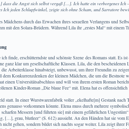
dass die Angst sich selbst vergaß […]. Ich hatte ein verborgenes Ich
es Ich jeden Schlupfwinkel, zeigte sich ohne Scham, und Sarratore bewie
 Mädchens durch das Erwachen ihres sexuellen Verlangens und Selbstbew
hm mit den Solara-Brüdern. Während Lila ihr „erstes Mal“ mit einem Tra
bung
e ich finde, erschütterndste und schönste Szene des Romans statt. Es i
zene ganz klar um gesellschaftliche Klassen. Lila, die den bescheidene
n die Arbeiterklasse hinabsteigt, unbewusst, um ihrer Freundin zu zeige
all dem Konkurrenzdenken der kleinen Mädchen, die um die Bestnote wette
hat einen Universitätsabschluss und will von ihrem ersten Roman beric
ollenen Kinder-Roman „Die blaue Fee“ mit. Elena hat es offensichtlich i
ld statt. In einer Wurstwarenfabrik voller „ekelhafte[m] Gestank nach Ti
Dickens genauso vorkommen könnte. Elena muss durch mehrere symbolisc
harfen Messern [und führten sie] mit einem gefährlichen Ungestüm“ (ebd
ig, […], grau, blutleer“ (S. 612) aussieht. An den Händen hat sie vom 
ch nicht gehen, sondern bildet sich nachts sogar weiter. Lila zeigt ihre