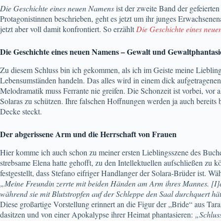
Die Geschichte eines neuen Namens
ist der zweite Band der gefeierte
Protagonistinnen beschrieben, geht es jetzt um ihr junges Erwachsenena
jetzt aber voll damit konfrontiert. So erzählt
Die Geschichte eines neu
Die Geschichte eines neuen Namens – Gewalt und Gewaltphantasi
Zu diesem Schluss bin ich gekommen, als ich im Geiste meine Liebling
Lebensumständen handeln. Das alles wird in einem dick aufgetragenen, 
Melodramatik muss Ferrante nie greifen. Die Schonzeit ist vorbei, vor a
Solaras zu schützen. Ihre falschen Hoffnungen werden ja auch bereits bi
Decke steckt.
Der abgerissene Arm und die Herrschaft von Frauen
Hier komme ich auch schon zu meiner ersten Lieblingsszene des Buches
strebsame Elena hatte gehofft, zu den Intellektuellen aufschließen zu k
festgestellt, dass Stefano eifriger Handlanger der Solara-Brüder ist. Wä
„Meine Freundin zerrte mit beiden Händen am Arm ihres Mannes. [I]ch 
während sie mit Blutstropfen auf der Schleppe den Saal durchquert h
Diese großartige Vorstellung erinnert an die Figur der „Bride“ aus Tar
dasitzen und von einer Apokalypse ihrer Heimat phantasieren:
„Schluss