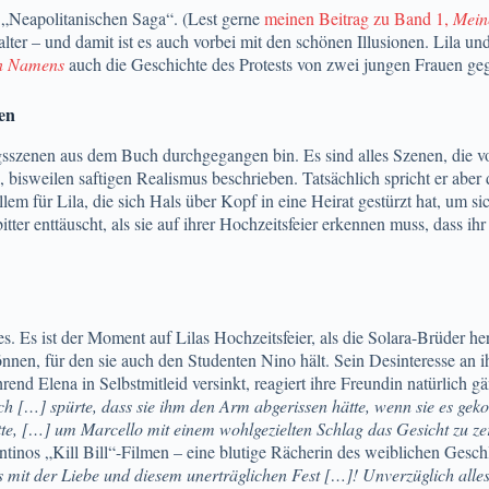
n „Neapolitanischen Saga“. (Lest gerne
meinen Beitrag zu Band 1,
Mein
lter – und damit ist es auch vorbei mit den schönen Illusionen. Lila u
en Namens
auch die Geschichte des Protests von zwei jungen Frauen ge
en
sszenen aus dem Buch durchgegangen bin. Es sind alles Szenen, die vo
bisweilen saftigen Realismus beschrieben. Tatsächlich spricht er aber 
llem für Lila, die sich Hals über Kopf in eine Heirat gestürzt hat, um 
tter enttäuscht, als sie auf ihrer Hochzeitsfeier erkennen muss, dass ih
. Es ist der Moment auf Lilas Hochzeitsfeier, als die Solara-Brüder h
önnen, für den sie auch den Studenten Nino hält. Sein Desinteresse an i
hrend Elena in Selbstmitleid versinkt, reagiert ihre Freundin natürlich 
[…] spürte, dass sie ihm den Arm abgerissen hätte, wenn sie es gekon
ätte, […] um Marcello mit einem wohlgezielten Schlag das Gesicht zu 
antinos „Kill Bill“-Filmen – eine blutige Rächerin des weiblichen Gesch
 mit der Liebe und diesem unerträglichen Fest […]! Unverzüglich alle