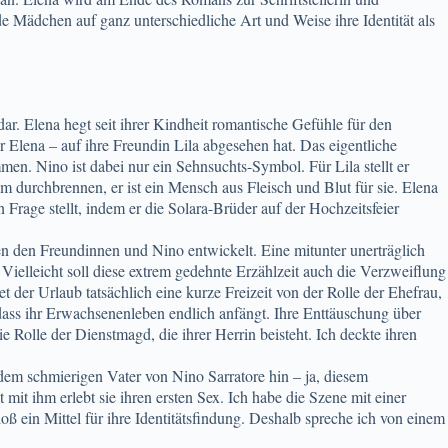
e Mädchen auf ganz unterschiedliche Art und Weise ihre Identität als
ar. Elena hegt seit ihrer Kindheit romantische Gefühle für den
r Elena – auf ihre Freundin Lila abgesehen hat. Das eigentliche
n. Nino ist dabei nur ein Sehnsuchts-Symbol. Für Lila stellt er
hm durchbrennen, er ist ein Mensch aus Fleisch und Blut für sie. Elena
 Frage stellt, indem er die Solara-Brüder auf der Hochzeitsfeier
 den Freundinnen und Nino entwickelt. Eine mitunter unerträglich
Vielleicht soll diese extrem gedehnte Erzählzeit auch die Verzweiflung
t der Urlaub tatsächlich eine kurze Freizeit von der Rolle der Ehefrau,
ss ihr Erwachsenenleben endlich anfängt. Ihre Enttäuschung über
die Rolle der Dienstmagd, die ihrer Herrin beisteht. Ich deckte ihren
em schmierigen Vater von Nino Sarratore hin – ja, diesem
t ihm erlebt sie ihren ersten Sex. Ich habe die Szene mit einer
oß ein Mittel für ihre Identitätsfindung. Deshalb spreche ich von einem