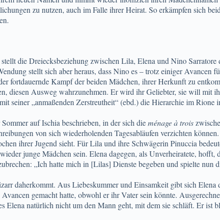
chungen zu nutzen, auch im Falle ihrer Heirat. So erkämpfen sich beid
ben.
stellt die Dreiecksbeziehung zwischen Lila, Elena und Nino Sarratore d
ndung stellt sich aber heraus, dass Nino es – trotz einiger Avancen fü
der fortdauernde Kampf der beiden Mädchen, ihrer Herkunft zu entkomme
ssen, diesen Ausweg wahrzunehmen. Er wird ihr Geliebter, sie will mit i
mit seiner „anmaßenden Zerstreutheit“ (ebd.) die Hierarchie im Rione in
 Sommer auf Ischia beschrieben, in der sich die
ménage à trois
zwischen
chreibungen von sich wiederholenden Tagesabläufen verzichten können. 
ochen ihrer Jugend sieht. Für Lila und ihre Schwägerin Pinuccia bedeute
er junge Mädchen sein. Elena dagegen, als Unverheiratete, hofft, da
auszubrechen: „Ich hatte mich in [Lilas] Dienste begeben und spielte nun 
bizarr daherkommt. Aus Liebeskummer und Einsamkeit gibt sich Elena d
ancen gemacht hatte, obwohl er ihr Vater sein könnte. Ausgerechnet mi
 Elena natürlich nicht um den Mann geht, mit dem sie schläft. Er ist bl