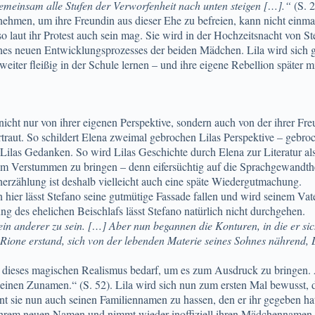
gemeinsam alle Stufen der Verworfenheit nach unten steigen […].“
(S. 2
hmen, um ihre Freundin aus dieser Ehe zu befreien, kann nicht einmal i
so laut ihr Protest auch sein mag. Sie wird in der Hochzeitsnacht von S
nes neuen Entwicklungsprozesses der beiden Mädchen. Lila wird sich 
iter fleißig in der Schule lernen – und ihre eigene Rebellion später 
icht nur von ihrer eigenen Perspektive, sondern auch von der ihrer Freu
vertraut. So schildert Elena zweimal gebrochen Lilas Perspektive – geb
Lilas Gedanken. So wird Lilas Geschichte durch Elena zur Literatur als 
um Verstummen zu bringen – denn eifersüchtig auf die Sprachgewandthei
cherzählung ist deshalb vielleicht auch eine späte Wiedergutmachung.
n hier lässt Stefano seine gutmütige Fassade fallen und wird seinem 
 des ehelichen Beischlafs lässt Stefano natürlich nicht durchgehen.
ein anderer zu sein. […] Aber nun begannen die Konturen, in die er sic
ione erstand, sich von der lebenden Materie seines Sohnes nährend, D
 es dieses magischen Realismus bedarf, um es zum Ausdruck zu bringen. 
 seinen Zunamen.“ (S. 52). Lila wird sich nun zum ersten Mal bewusst, d
nnt sie nun auch seinen Familiennamen zu hassen, den er ihr gegeben ha
on ihrem neuen Namen und nimmt wieder inoffiziell ihren Mädchennamen 