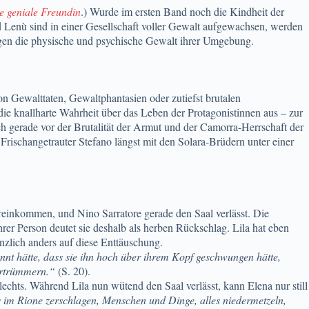
e geniale Freundin
.) Wurde im ersten Band noch die Kindheit der
nd Lenù sind in einer Gesellschaft voller Gewalt aufgewachsen, werden
gen die physische und psychische Gewalt ihrer Umgebung.
n Gewalttaten, Gewaltphantasien oder zutiefst brutalen
die knallharte Wahrheit über das Leben der Protagonistinnen aus – zur
sich gerade vor der Brutalität der Armut und der Camorra-Herrschaft der
r Frischangetrauter Stefano längst mit den Solara-Brüdern unter einer
ereinkommen, und Nino Sarratore gerade den Saal verlässt. Die
hrer Person deutet sie deshalb als herben Rückschlag. Lila hat eben
gänzlich anders auf diese Enttäuschung.
nt hätte, dass sie ihn hoch über ihrem Kopf geschwungen hätte,
zertrümmern.“
(S. 20).
lechts. Während Lila nun wütend den Saal verlässt, kann Elena nur still
s im Rione zerschlagen, Menschen und Dinge, alles niedermetzeln,