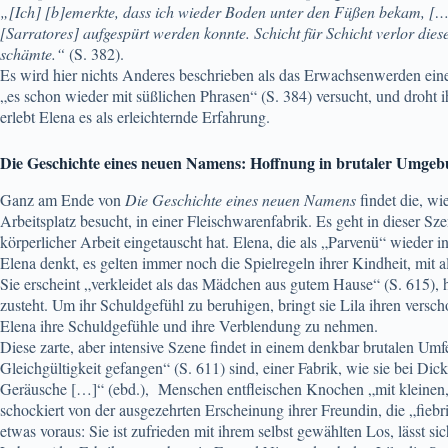
„[Ich] [b]emerkte, dass ich wieder Boden unter den Füßen bekam, […] 
[Sarratores] aufgespürt werden konnte. Schicht für Schicht verlor dies
schämte.“
(S. 382).
Es wird hier nichts Anderes beschrieben als das Erwachsenwerden eines
„es schon wieder mit süßlichen Phrasen“ (S. 384) versucht, und droht i
erlebt Elena es als erleichternde Erfahrung.
Die Geschichte eines neuen Namens: Hoffnung in brutaler Umge
Ganz am Ende von
Die Geschichte eines neuen Namens
findet die, wi
Arbeitsplatz besucht, in einer Fleischwarenfabrik. Es geht in dieser S
körperlicher Arbeit eingetauscht hat. Elena, die als „Parvenü“ wieder i
Elena denkt, es gelten immer noch die Spielregeln ihrer Kindheit, mit 
Sie erscheint „verkleidet als das Mädchen aus gutem Hause“ (S. 615), 
zusteht. Um ihr Schuldgefühl zu beruhigen, bringt sie Lila ihren versch
Elena ihre Schuldgefühle und ihre Verblendung zu nehmen.
Diese zarte, aber intensive Szene findet in einem denkbar brutalen Umfe
Gleichgültigkeit gefangen“ (S. 611) sind, einer Fabrik, wie sie bei 
Geräusche […]“ (ebd.), Menschen entfleischen Knochen „mit kleinen, sc
schockiert von der ausgezehrten Erscheinung ihrer Freundin, die „fiebr
etwas voraus: Sie ist zufrieden mit ihrem selbst gewählten Los, lässt si