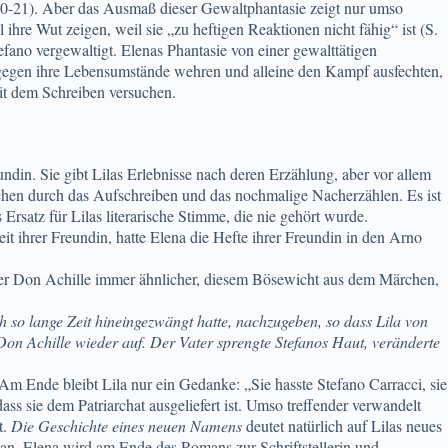
0-21). Aber das Ausmaß dieser Gewaltphantasie zeigt nur umso
hre Wut zeigen, weil sie „zu heftigen Reaktionen nicht fähig“ ist (S.
tefano vergewaltigt. Elenas Phantasie von einer gewalttätigen
gegen ihre Lebensumstände wehren und alleine den Kampf ausfechten,
mit dem Schreiben versuchen.
ndin. Sie gibt Lilas Erlebnisse nach deren Erzählung, aber vor allem
rochen durch das Aufschreiben und das nochmalige Nacherzählen. Es ist
Ersatz für Lilas literarische Stimme, die nie gehört wurde.
t ihrer Freundin, hatte Elena die Hefte ihrer Freundin in den Arno
Vater Don Achille immer ähnlicher, diesem Bösewicht aus dem Märchen,
h so lange Zeit hineingezwängt hatte, nachzugeben, so dass Lila von
on Achille wieder auf. Der Vater sprengte Stefanos Haut, veränderte
Am Ende bleibt Lila nur ein Gedanke: „Sie hasste Stefano Carracci, sie
ass sie dem Patriarchat ausgeliefert ist. Umso treffender verwandelt
t.
Die Geschichte eines neuen Namens
deutet natürlich auf Lilas neues
an. Elena wird am Ende des Romans zur Schriftstellerin und