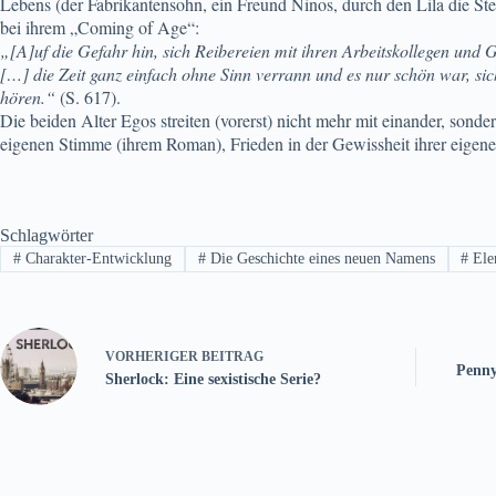
Lebens (der Fabrikantensohn, ein Freund Ninos, durch den Lila die Stell
bei ihrem „Coming of Age“:
„[A]uf die Gefahr hin, sich Reibereien mit ihren Arbeitskollegen und G
[…] die Zeit ganz einfach ohne Sinn verrann und es nur schön war, si
hören.“
(S. 617).
Die beiden Alter Egos streiten (vorerst) nicht mehr mit einander, sond
eigenen Stimme (ihrem Roman), Frieden in der Gewissheit ihrer eigenen
Schlagwörter
#
Charakter-Entwicklung
#
Die Geschichte eines neuen Namens
#
Ele
VORHERIGER
BEITRAG
Penny
Sherlock: Eine sexistische Serie?