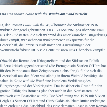
Das Phänomen
Gone with the Wind/Vom Wind verweht
Ja, den Roman
Gone with the Wind
konnten die Südstaatler 1936
wirklich dringend gebrauchen. Das 1300-Seiten-Epos über eine Frau
aus den Südstaaten, die sich während des amerikanischen Bürgerkriegs
durchkämpft, war sicher ein willkommener Eskapismus für die
Leserschaft, die ihrerseits stark unter den Auswirkungen der
Weltwirtschaftskrise litt. Viele Leute mussten ums Überleben kämpfen.
Obwohl der Roman den Kriegstreibern und der Südstaaten-Politik
äußerst kritisch gegenüber stand (die Protagonistin Scarlett O’Hara hat
für den Patriotismus ihrer Zeitgenossen nichts übrig), fühlte sich die
Leserschaft aus den 30ern vollständig in ihrem Weltbild bestätigt. sie
sahen
in
Gone with the Wind
eine komplette Verklärung des
Bürgerkriegs und der Vorkriegsära. Das ist sicher ein Grund für den
großen Erfolg des Romans (der aber auch in den Nordstaaten und
weltweit zum Bestseller wurde). Die Verfilmung von 1939 mit Vivien
Leigh als Scarlett O’Hara und Clark Gable als Rhett Butler verfestigte
dann endgültig das Kitschbild, das viele damalige Leser in dem Roman