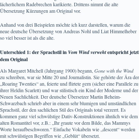
lächerlichem Radebrechen karikierte. Drittens nimmt die alte
Übersetzung Kürzungen am Original vor.
Anhand von drei Beispielen möchte ich kurz darstellen, warum die
neue deutsche Übersetzung von Andreas Nohl und Liat Himmelheber
so viel besser ist als die alte.
Unterschied 1: der Sprachstil in
entspricht jetzt
Vom Wind verweht
dem Original
Als Margaret Mitchell (Jahrgang 1900) begann,
Gone with the Wind
zu schreiben, war sie Mitte 20 und Journalistin. Sie gehörte der Ära der
„Roaring Twenties“ an, feierte und flirtete gern (sicher eine Parallele zu
ihrer Heldin Scarlett) und war stilistisch ein Kind der Moderne und der
Neuen Sachlichkeit. Der deutsche Übersetzer Martin Beheim-
Schwarzbach schrieb aber in einem sehr blumigen und umständlichen
Sprachstil, der den sachlichen Stil des Originals total verzerrt. Es
kommen ganz viel schwülstige Dativ-Konstruktionen ähnlich wie dem
alten Romantitel vor, z.B.: „Ihr graute vor dem Bilde, das Mammys
Worte heraufbeschworen.“
Einfache Vokabeln wie „descent“ werden
mit schwülstigen Begriffen wie „Geblüt“ übersetzt.