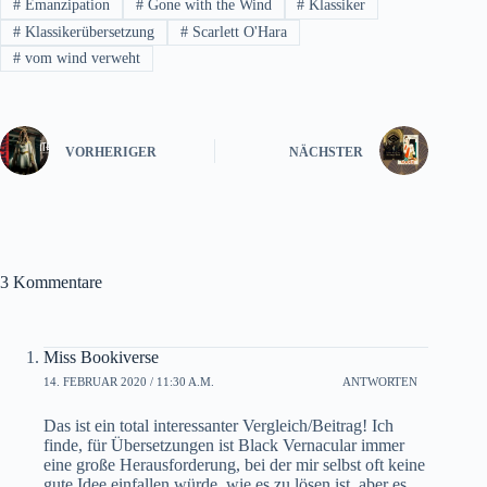
#
Emanzipation
#
Gone with the Wind
#
Klassiker
#
Klassikerübersetzung
#
Scarlett O'Hara
#
vom wind verweht
VORHERIGER
NÄCHSTER
3 Kommentare
Miss Bookiverse
14. FEBRUAR 2020 / 11:30 A.M.
ANTWORTEN
Das ist ein total interessanter Vergleich/Beitrag! Ich
finde, für Übersetzungen ist Black Vernacular immer
eine große Herausforderung, bei der mir selbst oft keine
gute Idee einfallen würde, wie es zu lösen ist, aber es