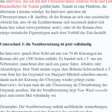
das
Interview, das ich mit den Übersetzer:innen Andreas Nohl und Liat
Himmelheber für Tralalit
geführt habe. Tralalit ist eine Plattform, die
übersetzte Literatur würdigt. Im Interview sprechen die
Übersetzer:innen z.B. darüber, ob der Roman an sich eine rassistische
Absicht hat, also ob die Erzählerstimme sich rassistisch äußert (ich
kann hier schon vorwegnehmen: nein!), oder ob der Roman eben
einige rassistische Figurentypen nach dem Vorbild der Zeit darstellt.
Unterschied 3: die Neuübersetzung ist jetzt vollständig
Im Interview sprach Herr Nohl mit mir von 70-80 Kürzungen im
Roman (der gut 1300 Seiten enthält). Es handelt sich z.T. nur um
Nebensätze, manchmal aber auch um ganze Sätze, Absätze oder
Absatzfolgen. Herr Nohl meinte sogar, dass Beheim-Schwarzbach z.T.
vom Sinn her das Gegenteil von Margaret Mitchell schreiben musste,
damit nach der Kürzung der Übergang wieder gelingt (siehe
Interview). So kann man die alte Übersetzung als Überarbeitung des
Originals ansehen. Mit der Neuübersetzung liegt
Vom Wind verweht
jetzt zum ersten Mal vollständig vor.
Zusatzplus: Die Neuübersetzung enthält ausführliche Anmerkungen,
die die Hintergründe und den Zeitgeist des amerikanischen