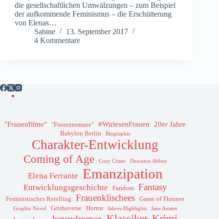
die gesellschaftlichen Umwälzungen – zum Beispiel
der aufkommende Feminismus – die Erschütterung
von Elenas…
Sabine
13. September 2017
4 Kommentare
"Frauenfilme"
#WirlesenFrauen
20er Jahre
"Frauenromane"
Babylon Berlin
Biographie
Charakter-Entwicklung
Coming of Age
Cozy Crime
Downton Abbey
Emanzipation
Elena Ferrante
Fantasy
Entwicklungsgeschichte
Fandom
Frauenklischees
Feministisches Retelling
Game of Thrones
Grishaverse
Horror
Graphic Novel
Jahres-Highlights
Jane Austen
Klassiker
Krimi
Jugendroman