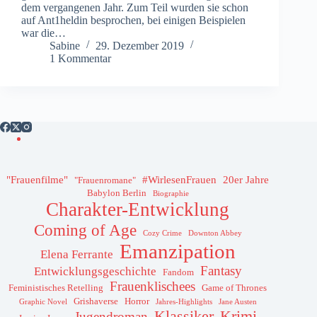
dem vergangenen Jahr. Zum Teil wurden sie schon
auf Ant1heldin besprochen, bei einigen Beispielen
war die…
Sabine
29. Dezember 2019
1 Kommentar
"Frauenfilme"
#WirlesenFrauen
20er Jahre
"Frauenromane"
Babylon Berlin
Biographie
Charakter-Entwicklung
Coming of Age
Cozy Crime
Downton Abbey
Emanzipation
Elena Ferrante
Fantasy
Entwicklungsgeschichte
Fandom
Frauenklischees
Feministisches Retelling
Game of Thrones
Grishaverse
Horror
Graphic Novel
Jahres-Highlights
Jane Austen
Klassiker
Krimi
Jugendroman