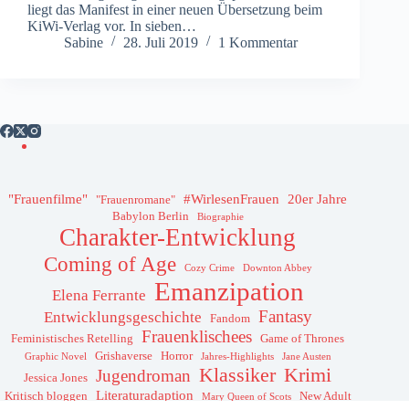
liegt das Manifest in einer neuen Übersetzung beim
KiWi-Verlag vor. In sieben…
Sabine
28. Juli 2019
1 Kommentar
"Frauenfilme"
#WirlesenFrauen
20er Jahre
"Frauenromane"
Babylon Berlin
Biographie
Charakter-Entwicklung
Coming of Age
Cozy Crime
Downton Abbey
Emanzipation
Elena Ferrante
Fantasy
Entwicklungsgeschichte
Fandom
Frauenklischees
Feministisches Retelling
Game of Thrones
Grishaverse
Horror
Graphic Novel
Jahres-Highlights
Jane Austen
Klassiker
Krimi
Jugendroman
Jessica Jones
Literaturadaption
Kritisch bloggen
New Adult
Mary Queen of Scots