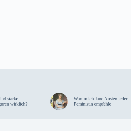
sind starke
Warum ich Jane Austen jeder
guren wirklich?
Feministin empfehle