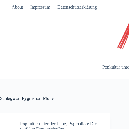
Zum
About
Impressum
Datenschutzerklärung
Inhalt
springen
Popkultur unte
Schlagwort
Pygmalion-Motiv
Popkultur unter der Lupe
,
Pygmalion: Die
perfekte Frau erschaffen