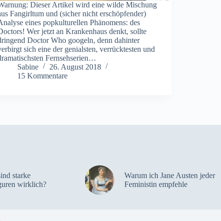
Warnung: Dieser Artikel wird eine wilde Mischung
aus Fangirltum und (sicher nicht erschöpfender)
Analyse eines popkulturellen Phänomens: des
Doctors! Wer jetzt an Krankenhaus denkt, sollte
dringend Doctor Who googeln, denn dahinter
verbirgt sich eine der genialsten, verrücktesten und
dramatischsten Fernsehserien…
Sabine
26. August 2018
15 Kommentare
sind starke
Warum ich Jane Austen jeder
guren wirklich?
Feministin empfehle