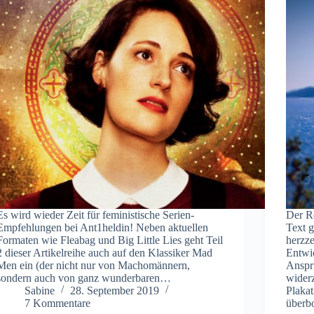
Es wird wieder Zeit für feministische Serien-
Der Ro
Empfehlungen bei Ant1heldin! Neben aktuellen
Text g
Formaten wie Fleabag und Big Little Lies geht Teil
herzz
2 dieser Artikelreihe auch auf den Klassiker Mad
Entwi
Men ein (der nicht nur von Machomännern,
Anspru
sondern auch von ganz wunderbaren…
widerz
Sabine
28. September 2019
Plakat
7 Kommentare
überb