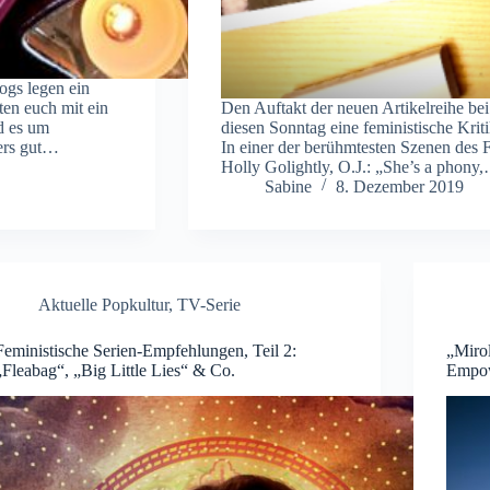
ogs legen ein
ten euch mit ein
Den Auftakt der neuen Artikelreihe bei
d es um
diesen Sonntag eine feministische Krit
ders gut…
In einer der berühmtesten Szenen des F
Holly Golightly, O.J.: „She’s a phony
Sabine
8. Dezember 2019
Aktuelle Popkultur
,
TV-Serie
Feministische Serien-Empfehlungen, Teil 2:
„Miro
„Fleabag“, „Big Little Lies“ & Co.
Empo