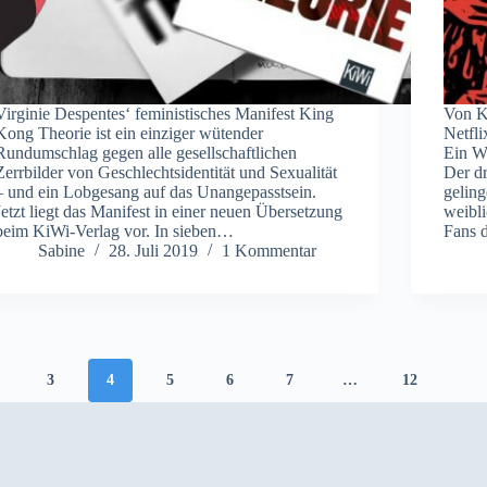
Virginie Despentes‘ feministisches Manifest King
Von K
Kong Theorie ist ein einziger wütender
Netfli
Rundumschlag gegen alle gesellschaftlichen
Ein We
Zerrbilder von Geschlechtsidentität und Sexualität
Der dr
– und ein Lobgesang auf das Unangepasstsein.
gelin
Jetzt liegt das Manifest in einer neuen Übersetzung
weibli
beim KiWi-Verlag vor. In sieben…
Fans 
Sabine
28. Juli 2019
1 Kommentar
3
4
5
6
7
…
12